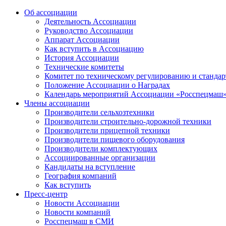
Об ассоциации
Деятельность Ассоциации
Руководство Ассоциации
Аппарат Ассоциации
Как вступить в Ассоциацию
История Ассоциации
Технические комитеты
Комитет по техническому регулированию и станда
Положение Ассоциации о Наградах
Календарь мероприятий Ассоциации «Росспецмаш
Члены ассоциации
Производители сельхозтехники
Производители строительно-дорожной техники
Производители прицепной техники
Производители пищевого оборудования
Производители комплектующих
Ассоциированные организации
Кандидаты на вступление
География компаний
Как вступить
Пресс-центр
Новости Ассоциации
Новости компаний
Росспецмаш в СМИ