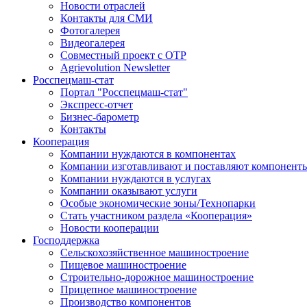
Новости отраслей
Контакты для СМИ
Фотогалерея
Видеогалерея
Совместный проект с ОТР
Agrievolution Newsletter
Росспецмаш-стат
Портал "Росспецмаш-стат"
Экспресс-отчет
Бизнес-барометр
Контакты
Кооперация
Компании нуждаются в компонентах
Компании изготавливают и поставляют компонент
Компании нуждаются в услугах
Компании оказывают услуги
Особые экономические зоны/Технопарки
Стать участником раздела «Кооперация»
Новости кооперации
Господдержка
Сельскохозяйственное машиностроение
Пищевое машиностроение
Строительно-дорожное машиностроение
Прицепное машиностроение
Производство компонентов