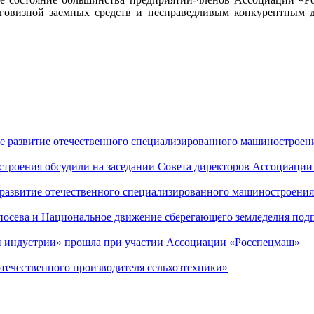
оговизной заемных средств и несправедливым конкурентным 
е развитие отечественного специализированного машиностроен
троения обсудили на заседании Совета директоров Ассоциаци
 развитие отечественного специализированного машиностроения
посева и Национальное движение сберегающего земледелия по
ой индустрии» прошла при участии Ассоциации «Росспецмаш»
течественного производителя сельхозтехники»