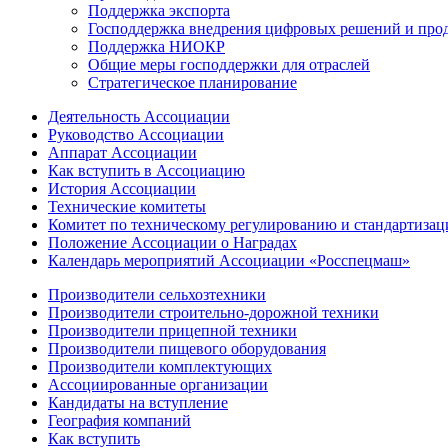
Поддержка экспорта
Господдержка внедрения цифровых решений и про
Поддержка НИОКР
Общие меры господдержки для отраслей
Стратегическое планирование
Деятельность Ассоциации
Руководство Ассоциации
Аппарат Ассоциации
Как вступить в Ассоциацию
История Ассоциации
Технические комитеты
Комитет по техническому регулированию и стандартизац
Положение Ассоциации о Наградах
Календарь мероприятий Ассоциации «Росспецмаш»
Производители сельхозтехники
Производители строительно-дорожной техники
Производители прицепной техники
Производители пищевого оборудования
Производители комплектующих
Ассоциированные организации
Кандидаты на вступление
География компаний
Как вступить