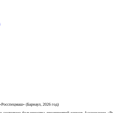
в
осспецмаш» (Барнаул, 2026 год)
е состояние большинства предприятий-членов Ассоциации «Ро