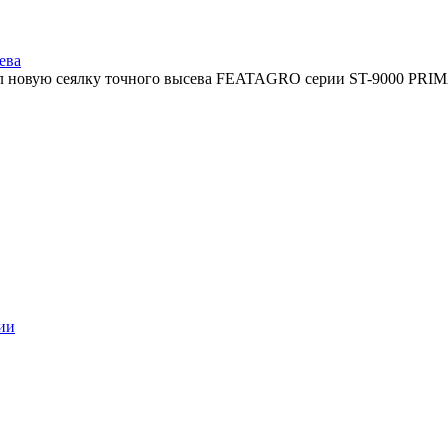
ева
 новую сеялку точного высева FEATAGRO серии ST-9000 PRIMA, 
ии