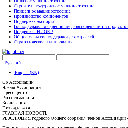
Пищевое машиностроение
Строительно-дорожное машиностроение
Прицепное машиностроение
Производство компонентов
Поддержка экспорта
Господдержка внедрения цифровых решений и продукто
Поддержка НИОКР
Общие меры господдержки для отраслей
Стратегическое планирование
Русский
English (EN)
Об Ассоциации
Члены Ассоциации
Пресс-центр
Росспецмаш-стат
Кооперация
Господдержка
ГЛАВНАЯ НОВОСТЬ
РЕЗОЛЮЦИЯ годового Общего собрания членов Ассоциации «Р
Принимая во внимание критическое финансово-экономическо