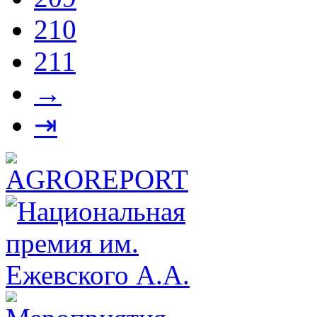
210
211
→
⇥