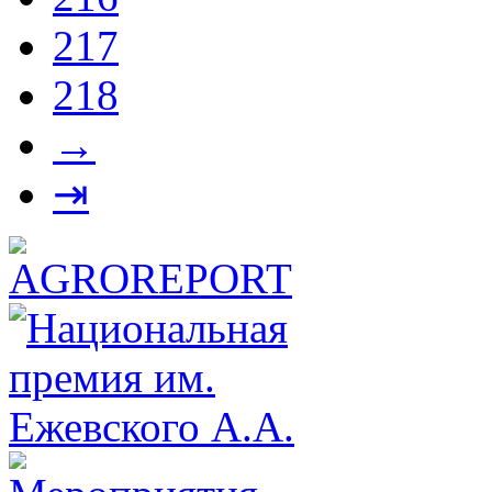
217
218
→
⇥