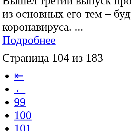
Вышел третий выпуск про
из основных его тем – бу
коронавируса. ...
Подробнее
Страница 104 из 183
⇤
←
99
100
101