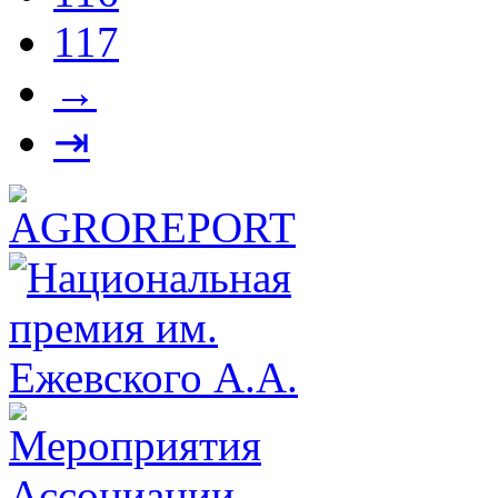
117
→
⇥