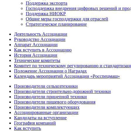
Поддержка экспорта
Господдержка внедрения цифровых решений и про
Поддержка НИОКР
Общие меры господдержки для отраслей
Стратегическое планирование
Деятельность Ассоциации
Руководство Ассоциации
Аппарат Ассоциации
Как вступить в Ассоциацию
История Ассоциации
Технические комитеты
Комитет по техническому регулированию и стандартизац
Положение Ассоциации о Наградах
Календарь мероприятий Ассоциации «Росспецмаш»
Производители сельхозтехники
Производители строительно-дорожной техники
Производители прицепной техники
Производители пищевого оборудования
Производители комплектующих
Ассоциированные организации
Кандидаты на вступление
География компаний
Как вступить