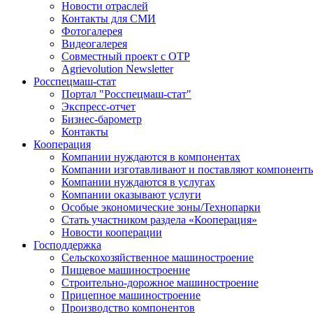
Новости отраслей
Контакты для СМИ
Фотогалерея
Видеогалерея
Совместный проект с ОТР
Agrievolution Newsletter
Росспецмаш-стат
Портал "Росспецмаш-стат"
Экспресс-отчет
Бизнес-барометр
Контакты
Кооперация
Компании нуждаются в компонентах
Компании изготавливают и поставляют компонент
Компании нуждаются в услугах
Компании оказывают услуги
Особые экономические зоны/Технопарки
Стать участником раздела «Кооперация»
Новости кооперации
Господдержка
Сельскохозяйственное машиностроение
Пищевое машиностроение
Строительно-дорожное машиностроение
Прицепное машиностроение
Производство компонентов