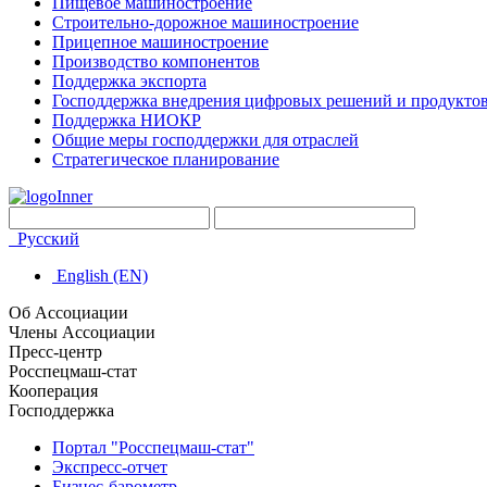
Пищевое машиностроение
Строительно-дорожное машиностроение
Прицепное машиностроение
Производство компонентов
Поддержка экспорта
Господдержка внедрения цифровых решений и продукто
Поддержка НИОКР
Общие меры господдержки для отраслей
Стратегическое планирование
Русский
English (EN)
Об Ассоциации
Члены Ассоциации
Пресс-центр
Росспецмаш-стат
Кооперация
Господдержка
Портал "Росспецмаш-стат"
Экспресс-отчет
Бизнес-барометр