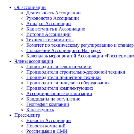
Об ассоциации
Деятельность Ассоциации
Руководство Ассоциации
Аппарат Ассоциации
Как вступить в Ассоциацию
История Ассоциации
Технические комитеты
Комитет по техническому регулированию и станда
Положение Ассоциации о Наградах
Календарь мероприятий Ассоциации «Росспецмаш
Члены ассоциации
Производители сельхозтехники
Производители строительно-дорожной техники
Производители прицепной техники
Производители пищевого оборудования
Производители комплектующих
Ассоциированные организации
Кандидаты на вступление
География компаний
Как вступить
Пресс-центр
Новости Ассоциации
Новости компаний
Росспецмаш в СМИ