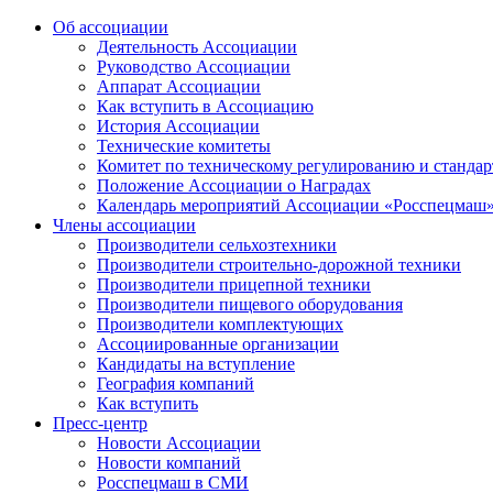
Об ассоциации
Деятельность Ассоциации
Руководство Ассоциации
Аппарат Ассоциации
Как вступить в Ассоциацию
История Ассоциации
Технические комитеты
Комитет по техническому регулированию и станда
Положение Ассоциации о Наградах
Календарь мероприятий Ассоциации «Росспецмаш
Члены ассоциации
Производители сельхозтехники
Производители строительно-дорожной техники
Производители прицепной техники
Производители пищевого оборудования
Производители комплектующих
Ассоциированные организации
Кандидаты на вступление
География компаний
Как вступить
Пресс-центр
Новости Ассоциации
Новости компаний
Росспецмаш в СМИ