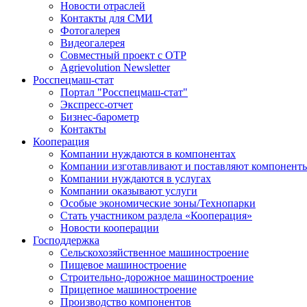
Новости отраслей
Контакты для СМИ
Фотогалерея
Видеогалерея
Совместный проект с ОТР
Agrievolution Newsletter
Росспецмаш-стат
Портал "Росспецмаш-стат"
Экспресс-отчет
Бизнес-барометр
Контакты
Кооперация
Компании нуждаются в компонентах
Компании изготавливают и поставляют компонент
Компании нуждаются в услугах
Компании оказывают услуги
Особые экономические зоны/Технопарки
Стать участником раздела «Кооперация»
Новости кооперации
Господдержка
Сельскохозяйственное машиностроение
Пищевое машиностроение
Строительно-дорожное машиностроение
Прицепное машиностроение
Производство компонентов