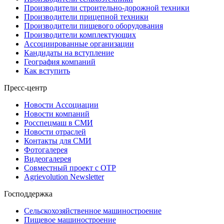
Производители строительно-дорожной техники
Производители прицепной техники
Производители пищевого оборудования
Производители комплектующих
Ассоциированные организации
Кандидаты на вступление
География компаний
Как вступить
Пресс-центр
Новости Ассоциации
Новости компаний
Росспецмаш в СМИ
Новости отраслей
Контакты для СМИ
Фотогалерея
Видеогалерея
Совместный проект с ОТР
Agrievolution Newsletter
Господдержка
Сельскохозяйственное машиностроение
Пищевое машиностроение