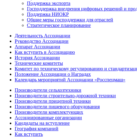
Поддержка экспорта
Господдержка внедрения цифровых решений и про
Поддержка НИОКР
Общие меры господдержки для отраслей
Стратегическое планирование
Деятельность Ассоциации
Руководство Ассоциации
Аппарат Ассоциации
Как вступить в Ассоциацию
История Ассоциации
Технические комитеты
Комитет по техническому регулированию и стандартизац
Положение Ассоциации о Наградах
Календарь мероприятий Ассоциации «Росспецмаш»
Производители сельхозтехники
Производители строительно-дорожной техники
Производители прицепной техники
Производители пищевого оборудования
Производители комплектующих
Ассоциированные организации
Кандидаты на вступление
География компаний
Как вступить