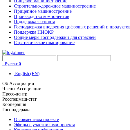
Пищевое машиностроение
Строительно-дорожное машиностроение
Прицепное машиностроение
Производство компонентов
Поддержка экспорта
Господдержка внедрения цифровых решений и продукто
Поддержка НИОКР
Общие меры господдержки для отраслей
Стратегическое планирование
Русский
English (EN)
Об Ассоциации
Члены Ассоциации
Пресс-центр
Росспецмаш-стат
Кооперация
Господдержка
О совместном проекте
Эфиры с участниками проекта
Контактная информация