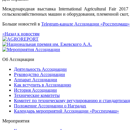
Международная выставка International Agricultural Fair 
сельскохозяйственных машин и оборудования, племенной скот, 
Больше новостей в
Telegram-канале Ассоциации «Росспецмаш»
«Назад к новостям
Об Ассоциации
Деятельность Ассоциации
Руководство Ассоциации
Аппарат Ассоциации
Как вступить в Ассоциацию
История Ассоциации
Технические комитеты
Комитет по техническому регулированию и стандартизац
Положение Ассоциации о Наградах
Календарь мероприятий Ассоциации «Росспецмаш»
Мероприятия