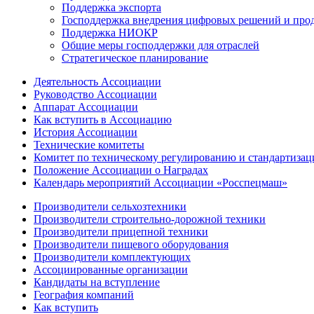
Поддержка экспорта
Господдержка внедрения цифровых решений и про
Поддержка НИОКР
Общие меры господдержки для отраслей
Стратегическое планирование
Деятельность Ассоциации
Руководство Ассоциации
Аппарат Ассоциации
Как вступить в Ассоциацию
История Ассоциации
Технические комитеты
Комитет по техническому регулированию и стандартизац
Положение Ассоциации о Наградах
Календарь мероприятий Ассоциации «Росспецмаш»
Производители сельхозтехники
Производители строительно-дорожной техники
Производители прицепной техники
Производители пищевого оборудования
Производители комплектующих
Ассоциированные организации
Кандидаты на вступление
География компаний
Как вступить