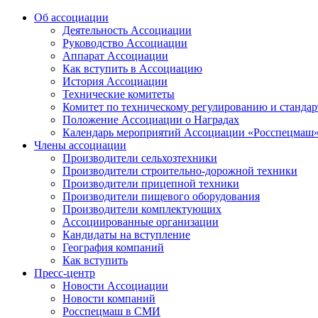
Об ассоциации
Деятельность Ассоциации
Руководство Ассоциации
Аппарат Ассоциации
Как вступить в Ассоциацию
История Ассоциации
Технические комитеты
Комитет по техническому регулированию и станда
Положение Ассоциации о Наградах
Календарь мероприятий Ассоциации «Росспецмаш
Члены ассоциации
Производители сельхозтехники
Производители строительно-дорожной техники
Производители прицепной техники
Производители пищевого оборудования
Производители комплектующих
Ассоциированные организации
Кандидаты на вступление
География компаний
Как вступить
Пресс-центр
Новости Ассоциации
Новости компаний
Росспецмаш в СМИ