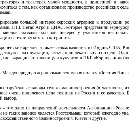
тракторах и тракторах малой мощности, в прицепной и навес
комиться с тем, как организовано производство российских сел
льмаш.
монстрировала большой интерес сербских аграриев к продукции
ьмаш, ПТЗ, Пегас-Агро и ДИАС, которые представили зерноубор
х заводов вызвали большой интерес у участников выставки.
ации и технических характеристик.
европейские бренды, а также сельхозмашины из Индии, США, Кан
 надежную в эксплуатации, весьма привлекательную по цене. Од
х, где выращивают пшеницу и кукурузу, в ПКБ «Корпорация» (вх
ть Международную агропромышленную выставку «Золотая Нива» в
ены зарубежные заводы сельхозмашиностроения (в частности, 
нес очень привлекает цена техники из России и ее качество.
й выбор.
я – это одно из направлений деятельности Ассоциации «Росспе
из таких заводов является Ростсельмаш, который ежегодно увел
скохозяйственного машиностроения, Klever и другие.