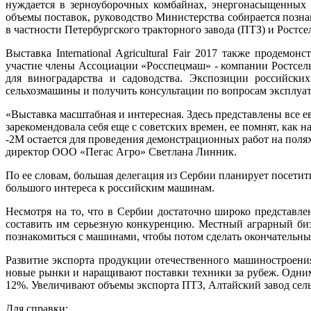
нуждается в зерноуборочных комбайнах, энергонасыщенных 
объемы поставок, руководство Министерства собирается позна
в частности Петербургского тракторного завода (ПТЗ) и Ростсе
Выставка International Agricultural Fair 2017 также проде
участие члены Ассоциации «Росспецмаш» - компании Ростсел
для виноградарства и садоводства. Экспозиции российски
сельхозмашины и получить консультации по вопросам эксплуат
«Выставка масштабная и интересная. Здесь представлены все 
зарекомендовала себя еще с советских времен, ее помнят, как
-2М остается для проведения демонстрационных работ на поля
директор ООО «Пегас Агро» Светлана Линник.
По ее словам, большая делегация из Сербии планирует посети
большого интереса к российским машинам.
Несмотря на то, что в Сербии достаточно широко представл
составить им серьезную конкуренцию. Местный аграрный биз
познакомиться с машинами, чтобы потом сделать окончательны
Развитие экспорта продукции отечественного машиностроени
новые рынки и наращивают поставки техники за рубеж. Одним 
12%. Увеличивают объемы экспорта ПТЗ, Алтайский завод сель
Для справки: