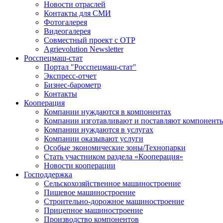
Новости отраслей
Контакты для СМИ
Фотогалерея
Видеогалерея
Совместный проект с ОТР
Agrievolution Newsletter
Росспецмаш-стат
Портал "Росспецмаш-стат"
Экспресс-отчет
Бизнес-барометр
Контакты
Кооперация
Компании нуждаются в компонентах
Компании изготавливают и поставляют компонент
Компании нуждаются в услугах
Компании оказывают услуги
Особые экономические зоны/Технопарки
Стать участником раздела «Кооперация»
Новости кооперации
Господдержка
Сельскохозяйственное машиностроение
Пищевое машиностроение
Строительно-дорожное машиностроение
Прицепное машиностроение
Производство компонентов