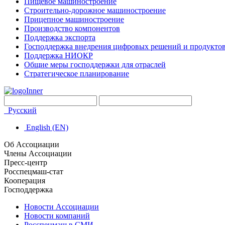
Пищевое машиностроение
Строительно-дорожное машиностроение
Прицепное машиностроение
Производство компонентов
Поддержка экспорта
Господдержка внедрения цифровых решений и продукто
Поддержка НИОКР
Общие меры господдержки для отраслей
Стратегическое планирование
Русский
English (EN)
Об Ассоциации
Члены Ассоциации
Пресс-центр
Росспецмаш-стат
Кооперация
Господдержка
Новости Ассоциации
Новости компаний
Росспецмаш в СМИ