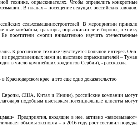
ной технике, опрыскивателях. Чтобы определить конкретные
ьхозмашин. В планах – посещение ведущих российских заводов,
 российских сельхозмашиностроителей. В мероприятии приняли
очные комбайны, тракторы, опрыскиватели и бороны, технику
 Ее посетители смогли внимательно изучить отечественные
ады. К российской технике чувствуется большой интерес. Она
ин из представленных нами на выставке опрыскивателей – Туман
одит в число крупнейших холдингов Сербии), - рассказала
 Краснодарском крае, а это еще одно доказательство
из Европы, США, Китая и Индии), российские компании могут
 Благодаря подобным выставкам потенциальные клиенты могут
цмаш». Предприятия, входящие в нее, активно «завоевывают»
ичивает объемы экспорта – в 2016 году рост составил порядка