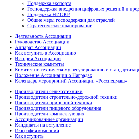
Поддержка экспорта
Господдержка внедрения цифровых решений и про
Поддержка НИОКР
Общие меры господдержки для отраслей
Стратегическое планирование
Деятельность Ассоциации
Руководство Ассоциации
Аппарат Ассоциации
Как вступить в Ассоциацию
История Ассоциации
Технические комитеты
Комитет по техническому регулированию и стандартизац
Положение Ассоциации о Наградах
Календарь мероприятий Ассоциации «Росспецмаш»
Производители сельхозтехники
Производители строительно-дорожной техники
Производители прицепной техники
Производители пищевого оборудования
Производители комплектующих
Ассоциированные организации
Кандидаты на вступление
География компаний
Как вступить