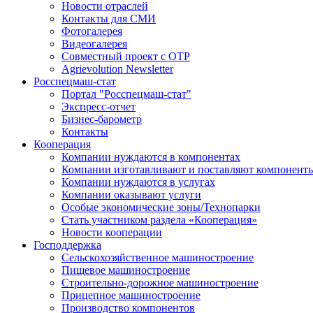
Новости отраслей
Контакты для СМИ
Фотогалерея
Видеогалерея
Совместный проект с ОТР
Agrievolution Newsletter
Росспецмаш-стат
Портал "Росспецмаш-стат"
Экспресс-отчет
Бизнес-барометр
Контакты
Кооперация
Компании нуждаются в компонентах
Компании изготавливают и поставляют компонент
Компании нуждаются в услугах
Компании оказывают услуги
Особые экономические зоны/Технопарки
Стать участником раздела «Кооперация»
Новости кооперации
Господдержка
Сельскохозяйственное машиностроение
Пищевое машиностроение
Строительно-дорожное машиностроение
Прицепное машиностроение
Производство компонентов