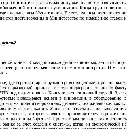
 есть гипотетическая возможность, вычислив эту зависимость,
риближенной к стоимости утилизации. Когда группа широкая,
 будет меньше, чем 32-ти тонной. В сегодняшнем постановлении
риантов постановления в Министерстве по изменению ставок и
ложить?
цепов к ним. К каждой самоходной машине выдается паспорт.
от реестр, он пишет заявление к нам в министерство. И мы эти
шины.
ске, где берется старый бульдозер, выпущенный, предположим,
. Это нормальный процесс, мы это поддерживаем, но по факту
 ЧТЗ под видом нового. Конечно, это вопиющий случай. Здесь,
 которые вкладывают деньги в инновации, в оборудование, в
ят эти машины из ворованных деталей с тех же заводов, каких-
бованиям сертификации. У нас есть замечательное заявление с
ре человека, которые являются производителем строительно-
маем, как с ним бороться. При этом мы должны так выстроить
рынке за счет создания системы, когда он экономически не