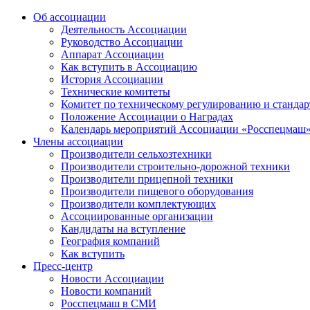
Об ассоциации
Деятельность Ассоциации
Руководство Ассоциации
Аппарат Ассоциации
Как вступить в Ассоциацию
История Ассоциации
Технические комитеты
Комитет по техническому регулированию и станда
Положение Ассоциации о Наградах
Календарь мероприятий Ассоциации «Росспецмаш
Члены ассоциации
Производители сельхозтехники
Производители строительно-дорожной техники
Производители прицепной техники
Производители пищевого оборудования
Производители комплектующих
Ассоциированные организации
Кандидаты на вступление
География компаний
Как вступить
Пресс-центр
Новости Ассоциации
Новости компаний
Росспецмаш в СМИ