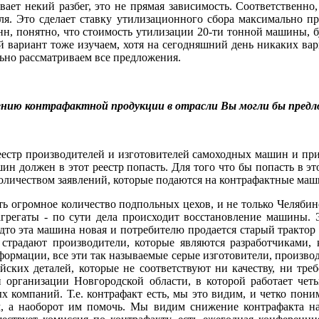
вает некий разбег, это не прямая зависимость. Соответственно,
я. Это сделает ставку утилизационного сбора максимально п
тонн, понятно, что стоимость утилизации 20-ти тонной машины,
ой вариант тоже изучаем, хотя на сегодняшний день никаких ва
ьно рассматриваем все предложения.
ению контрафактной продукции в отрасли Вы могли бы пред
естр производителей и изготовителей самоходных машин и при
н должен в этот реестр попасть. Для того что бы попасть в эт
количеством заявлений, которые подаются на контрафактные ма
ь огромное количество подпольных цехов, и не только Челябин
я агрегаты - по сути дела происходит восстановление машины
удто эта машина новая и потребителю продается старый трактор
, страдают производители, которые являются разработчиками,
нформации, все эти так называемые серые изготовители, производ
йских деталей, которые не соответствуют ни качеству, ни тре
 организации Новгородской области, в которой работает четы
х компаний. Т.е. контрафакт есть, мы это видим, и четко пони
м, а наоборот им помочь. Мы видим снижение контрафакта на 