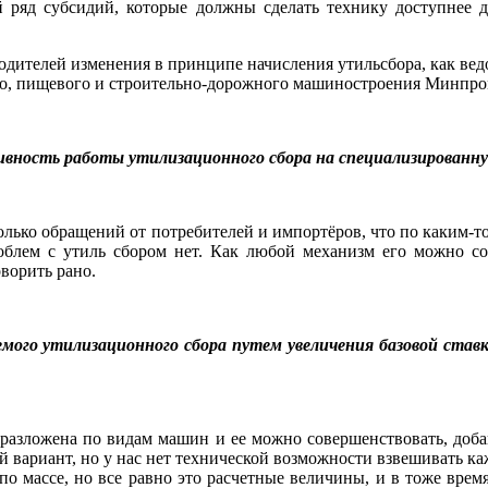
 ряд субсидий, которые должны сделать технику доступнее 
одителей изменения в принципе начисления утильсбора, как ведо
ого, пищевого и строительно-дорожного машиностроения Минпр
вность работы утилизационного сбора на специализированн
колько обращений от потребителей и импортёров, что по каким-
роблем с утиль сбором нет. Как любой механизм его можно с
ворить рано.
мого утилизационного сбора путем увеличения базовой ставки
 разложена по видам машин и ее можно совершенствовать, добав
й вариант, но у нас нет технической возможности взвешивать к
и по массе, но все равно это расчетные величины, и в тоже вр