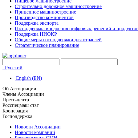
Пищевое машиностроение
Строительно-дорожное машиностроение
Прицепное машиностроение
Производство компонентов
Поддержка экспорта
Господдержка внедрения цифровых решений и продукто
Поддержка НИОКР
Общие меры господдержки для отраслей
Стратегическое планирование
Русский
English (EN)
Об Ассоциации
Члены Ассоциации
Пресс-центр
Росспецмаш-стат
Кооперация
Господдержка
Новости Ассоциации
Новости компаний
Росспецмаш в СМИ