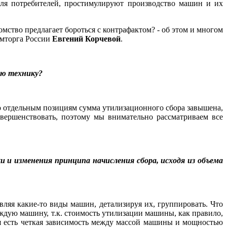
для потребителей, простимулируют производство машин и их
мство предлагает бороться с контрафактом? - об этом и многом
омторга России
Евгений Корчевой
.
ую технику?
то отдельным позициям сумма утилизационного сбора завышена,
овершенствовать, поэтому мы внимательно рассматриваем все
 и изменения принципа начисления сбора, исходя из объема
ляя какие-то виды машин, детализируя их, группировать. Что
аждую машину, т.к. стоимость утилизации машины, как правило,
емя есть четкая зависимость между массой машины и мощностью