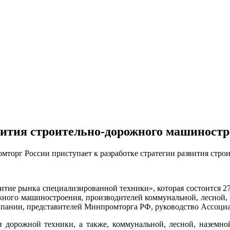
вития строительно-дорожного машиност
торг России приступает к разработке стратегии развития стро
витие рынка специализированной техники», которая состоится 2
жного машиностроения, производителей коммунальной, лесной, 
пании, представителей Минпромторга РФ, руководство Ассоциа
 и дорожной техники, а также, коммунальной, лесной, назем