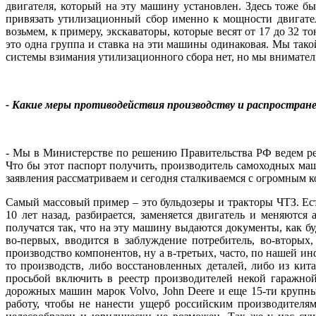
двигателя, который на эту машину установлен. Здесь тоже бы
привязать утилизационный сбор именно к мощности двигател
возьмем, к примеру, экскаваторы, которые весят от 17 до 32 
это одна группа и ставка на эти машины одинаковая. Мы так
системы взимания утилизационного сбора нет, но мы внимател
- Какие
меры противодействия производству и распростран
- Мы в Министерстве по решению Правительства РФ ведем ре
Что бы этот паспорт получить, производитель самоходных маши
заявления рассматриваем и сегодня сталкиваемся с огромным 
Самый массовый пример – это бульдозеры и тракторы ЧТЗ. Ест
10 лет назад, разбирается, заменяется двигатель и меняютс
получатся так, что на эту машину выдаются документы, как б
во-первых, вводится в заблуждение потребитель, во-вторых
производство компонентов, ну а в-третьих, часто, по нашей и
то производств, либо восстановленных деталей, либо из кита
просьбой включить в реестр производителей некой гаражной
дорожных машин марок Volvo, John Deere и еще 15-ти крупны
работу, чтобы не нанести ущерб российским производителя