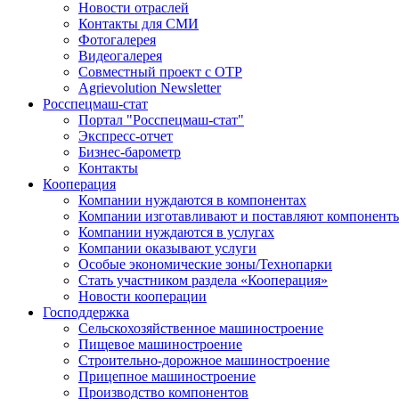
Новости отраслей
Контакты для СМИ
Фотогалерея
Видеогалерея
Совместный проект с ОТР
Agrievolution Newsletter
Росспецмаш-стат
Портал "Росспецмаш-стат"
Экспресс-отчет
Бизнес-барометр
Контакты
Кооперация
Компании нуждаются в компонентах
Компании изготавливают и поставляют компонент
Компании нуждаются в услугах
Компании оказывают услуги
Особые экономические зоны/Технопарки
Стать участником раздела «Кооперация»
Новости кооперации
Господдержка
Сельскохозяйственное машиностроение
Пищевое машиностроение
Строительно-дорожное машиностроение
Прицепное машиностроение
Производство компонентов