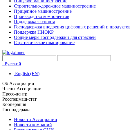
Пищевое машиностроение
Строительно-дорожное машиностроение
Прицепное машиностроение
Производство компонентов
Поддержка экспорта
Господдержка внедрения цифровых решений и продукто
Поддержка НИОКР
Общие меры господдержки для отраслей
Стратегическое планирование
Русский
English (EN)
Об Ассоциации
Члены Ассоциации
Пресс-центр
Росспецмаш-стат
Кооперация
Господдержка
Новости Ассоциации
Новости компаний
Росспецмаш в СМИ