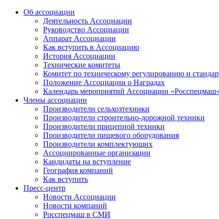
Об ассоциации
Деятельность Ассоциации
Руководство Ассоциации
Аппарат Ассоциации
Как вступить в Ассоциацию
История Ассоциации
Технические комитеты
Комитет по техническому регулированию и станда
Положение Ассоциации о Наградах
Календарь мероприятий Ассоциации «Росспецмаш
Члены ассоциации
Производители сельхозтехники
Производители строительно-дорожной техники
Производители прицепной техники
Производители пищевого оборудования
Производители комплектующих
Ассоциированные организации
Кандидаты на вступление
География компаний
Как вступить
Пресс-центр
Новости Ассоциации
Новости компаний
Росспецмаш в СМИ