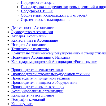
Поддержка экспорта
Господдержка внедрения цифровых решений и про
Поддержка НИОКР
Общие меры господдержки для отраслей
Стратегическое планирование
Деятельность Ассоциации
Руководство Ассоциации
Аппарат Ассоциации
Как вступить в Ассоциацию
История Ассоциации
Технические комитеты
Комитет по техническому регулированию и стандартизац
Положение Ассоциации о Наградах
Календарь мероприятий Ассоциации «Росспецмаш»
Производители сельхозтехники
Производители строительно-дорожной техники
Производители прицепной техники
Производители пищевого оборудования
Производители комплектующих
Ассоциированные организации
Кандидаты на вступление
География компаний
Как вступить