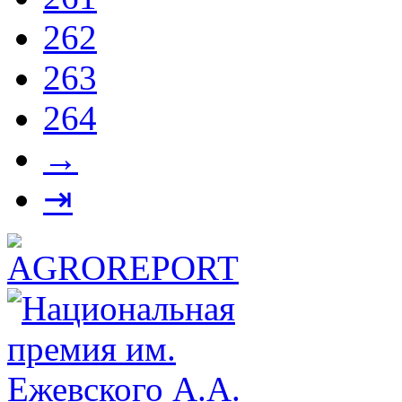
262
263
264
→
⇥