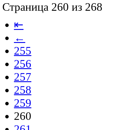
Страница 260 из 268
⇤
←
255
256
257
258
259
260
261