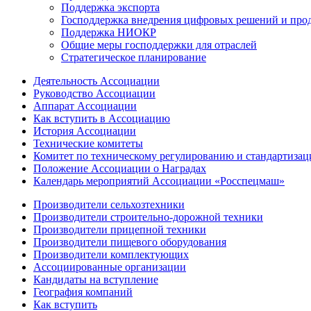
Поддержка экспорта
Господдержка внедрения цифровых решений и про
Поддержка НИОКР
Общие меры господдержки для отраслей
Стратегическое планирование
Деятельность Ассоциации
Руководство Ассоциации
Аппарат Ассоциации
Как вступить в Ассоциацию
История Ассоциации
Технические комитеты
Комитет по техническому регулированию и стандартизац
Положение Ассоциации о Наградах
Календарь мероприятий Ассоциации «Росспецмаш»
Производители сельхозтехники
Производители строительно-дорожной техники
Производители прицепной техники
Производители пищевого оборудования
Производители комплектующих
Ассоциированные организации
Кандидаты на вступление
География компаний
Как вступить