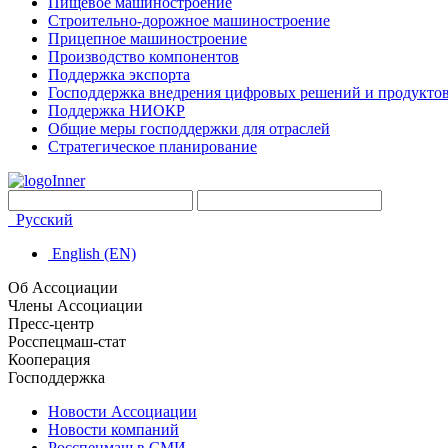
Пищевое машиностроение
Строительно-дорожное машиностроение
Прицепное машиностроение
Производство компонентов
Поддержка экспорта
Господдержка внедрения цифровых решений и продукто
Поддержка НИОКР
Общие меры господдержки для отраслей
Стратегическое планирование
Русский
English (EN)
Об Ассоциации
Члены Ассоциации
Пресс-центр
Росспецмаш-стат
Кооперация
Господдержка
Новости Ассоциации
Новости компаний
Росспецмаш в СМИ