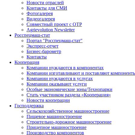
Новости отраслей
Контакты для СМИ
Фотогалерея
Видеогалерея
Совместный проект с ОТР
Agrievolution Newsletter
Росспецмаш-стат
Портал "Росспецмаш-стат"
Экспресс-отчет
Бизнес-барометр
Контакты
Кооперация
Компании нуждаются в компонентах
Компании изготавливают и поставляют компонент
Компании нуждаются в услугах
Компании оказывают услуги
Особые экономические зоны/Технопарки
Стать участником раздела «Кооперация»
Новости кооперации
Господдержка
Сельскохозяйственное машиностроение
Пищевое машиностроение
Строительно-дорожное машиностроение
Прицепное машиностроение
Производство компонентов