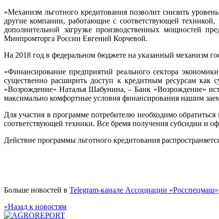
«Механизм льготного кредитования позволит снизить уровень
другие компании, работающие с соответствующей техникой,
дополнительной загрузке производственных мощностей пред
Минпромторга России Евгений Корчевой.
На 2018 год в федеральном бюджете на указанный механизм го
«Финансирование предприятий реального сектора экономики
существенно расширить доступ к кредитным ресурсам как 
«Возрождение» Наталья Шабунина, – Банк «Возрождение» исто
максимально комфортные условия финансирования нашим заемщ
Для участия в программе потребителю необходимо обратиться
соответствующей техники. Все бремя получения субсидии и оф
Действие программы льготного кредитования распространяется в
Больше новостей в
Telegram-канале Ассоциации «Росспецмаш»
«Назад к новостям