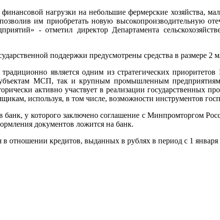
 финансовой нагрузки на небольшие фермерские хозяйства, мал
 позволив им приобретать новую высокопроизводительную отеч
приятий» - отметил директор Департамента сельскохозяйств
сударственной поддержки предусмотрены средства в размере 2 м
 традиционно является одним из стратегических приоритетов
субъектам МСП, так и крупным промышленным предприятиям,
рически активно участвует в реализации государственных про
икам, используя, в том числе, возможности инструментов гос
 в банк, у которого заключено соглашение с Минпромторгом Рос
ормления документов ложится на банк.
 отношении кредитов, выданных в рублях в период с 1 января по