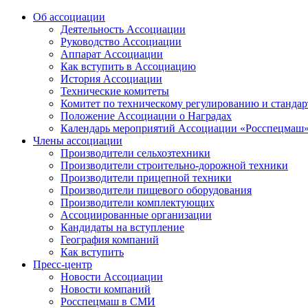
Об ассоциации
Деятельность Ассоциации
Руководство Ассоциации
Аппарат Ассоциации
Как вступить в Ассоциацию
История Ассоциации
Технические комитеты
Комитет по техническому регулированию и станда
Положение Ассоциации о Наградах
Календарь мероприятий Ассоциации «Росспецмаш
Члены ассоциации
Производители сельхозтехники
Производители строительно-дорожной техники
Производители прицепной техники
Производители пищевого оборудования
Производители комплектующих
Ассоциированные организации
Кандидаты на вступление
География компаний
Как вступить
Пресс-центр
Новости Ассоциации
Новости компаний
Росспецмаш в СМИ