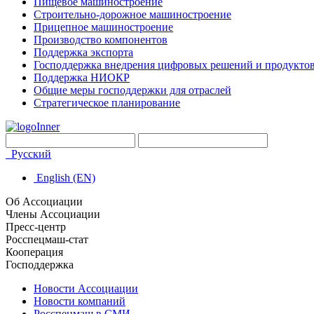
Пищевое машиностроение
Строительно-дорожное машиностроение
Прицепное машиностроение
Производство компонентов
Поддержка экспорта
Господдержка внедрения цифровых решений и продукто
Поддержка НИОКР
Общие меры господдержки для отраслей
Стратегическое планирование
Русский
English (EN)
Об Ассоциации
Члены Ассоциации
Пресс-центр
Росспецмаш-стат
Кооперация
Господдержка
Новости Ассоциации
Новости компаний
Росспецмаш в СМИ