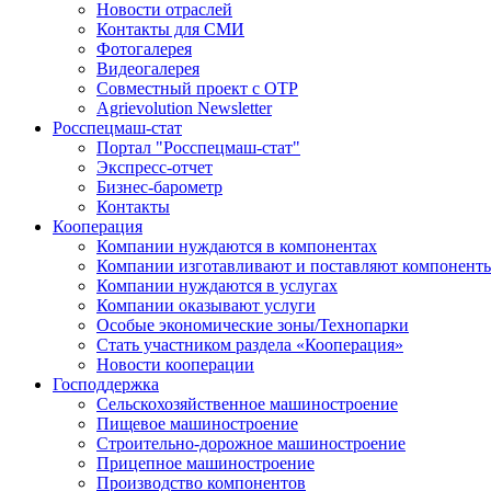
Новости отраслей
Контакты для СМИ
Фотогалерея
Видеогалерея
Совместный проект с ОТР
Agrievolution Newsletter
Росспецмаш-стат
Портал "Росспецмаш-стат"
Экспресс-отчет
Бизнес-барометр
Контакты
Кооперация
Компании нуждаются в компонентах
Компании изготавливают и поставляют компонент
Компании нуждаются в услугах
Компании оказывают услуги
Особые экономические зоны/Технопарки
Стать участником раздела «Кооперация»
Новости кооперации
Господдержка
Сельскохозяйственное машиностроение
Пищевое машиностроение
Строительно-дорожное машиностроение
Прицепное машиностроение
Производство компонентов