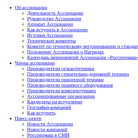
Об ассоциации
Деятельность Ассоциации
Руководство Ассоциации
Аппарат Ассоциации
Как вступить в Ассоциацию
История Ассоциации
Технические комитеты
Комитет по техническому регулированию и станда
Положение Ассоциации о Наградах
Календарь мероприятий Ассоциации «Росспецмаш
Члены ассоциации
Производители сельхозтехники
Производители строительно-дорожной техники
Производители прицепной техники
Производители пищевого оборудования
Производители комплектующих
Ассоциированные организации
Кандидаты на вступление
География компаний
Как вступить
Пресс-центр
Новости Ассоциации
Новости компаний
Росспецмаш в СМИ