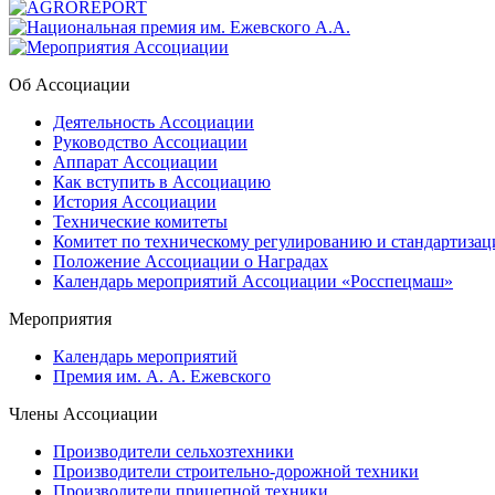
Об Ассоциации
Деятельность Ассоциации
Руководство Ассоциации
Аппарат Ассоциации
Как вступить в Ассоциацию
История Ассоциации
Технические комитеты
Комитет по техническому регулированию и стандартизац
Положение Ассоциации о Наградах
Календарь мероприятий Ассоциации «Росспецмаш»
Мероприятия
Календарь мероприятий
Премия им. А. А. Ежевского
Члены Ассоциации
Производители сельхозтехники
Производители строительно-дорожной техники
Производители прицепной техники