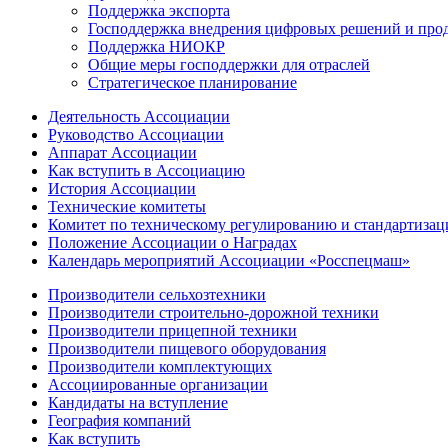
Поддержка экспорта
Господдержка внедрения цифровых решений и про
Поддержка НИОКР
Общие меры господдержки для отраслей
Стратегическое планирование
Деятельность Ассоциации
Руководство Ассоциации
Аппарат Ассоциации
Как вступить в Ассоциацию
История Ассоциации
Технические комитеты
Комитет по техническому регулированию и стандартизац
Положение Ассоциации о Наградах
Календарь мероприятий Ассоциации «Росспецмаш»
Производители сельхозтехники
Производители строительно-дорожной техники
Производители прицепной техники
Производители пищевого оборудования
Производители комплектующих
Ассоциированные организации
Кандидаты на вступление
География компаний
Как вступить