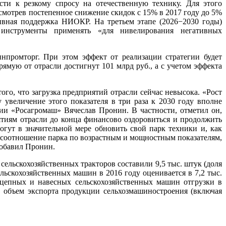
ти к резкому спросу на отечественную технику. Для этого
мотрев постепенное снижение скидок с 15% в 2017 году до 5%
тивная поддержка НИОКР. На третьем этапе (2026−2030 годы)
 инструменты применять «для нивелирования негативных
инпромторг. При этом эффект от реализации стратегии будет
мую от отрасли достигнут 101 млрд руб., а с учетом эффекта
го, что загрузка предприятий отрасли сейчас невысока. «Рост
увеличение этого показателя в три раза к 2030 году вполне
и «Росагромаш» Вячеслав Пронин. В частности, отметил он,
тиям отрасли до конца финансово оздоровиться и продолжить
огут в значительной мере обновить свой парк техники и, как
 соотношение парка по возрастным и мощностным показателям,
добавил Пронин.
ельскохозяйственных тракторов составили 9,5 тыс. штук (доля
скохозяйственных машин в 2016 году оценивается в 7,2 тыс.
ицепных и навесных сельскохозяйственных машин отгрузки в
и, объем экспорта продукции сельхозмашиностроения (включая