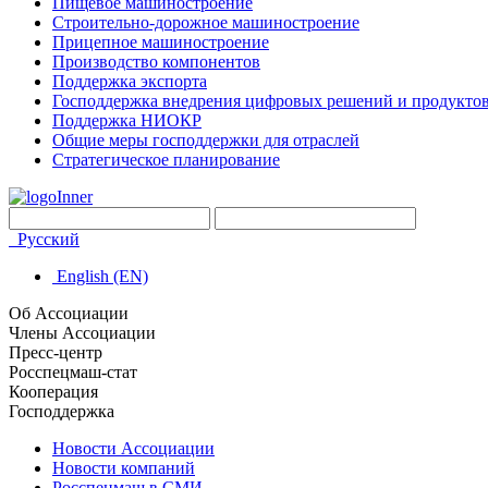
Пищевое машиностроение
Строительно-дорожное машиностроение
Прицепное машиностроение
Производство компонентов
Поддержка экспорта
Господдержка внедрения цифровых решений и продукто
Поддержка НИОКР
Общие меры господдержки для отраслей
Стратегическое планирование
Русский
English (EN)
Об Ассоциации
Члены Ассоциации
Пресс-центр
Росспецмаш-стат
Кооперация
Господдержка
Новости Ассоциации
Новости компаний
Росспецмаш в СМИ