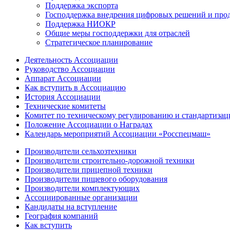
Поддержка экспорта
Господдержка внедрения цифровых решений и про
Поддержка НИОКР
Общие меры господдержки для отраслей
Стратегическое планирование
Деятельность Ассоциации
Руководство Ассоциации
Аппарат Ассоциации
Как вступить в Ассоциацию
История Ассоциации
Технические комитеты
Комитет по техническому регулированию и стандартизац
Положение Ассоциации о Наградах
Календарь мероприятий Ассоциации «Росспецмаш»
Производители сельхозтехники
Производители строительно-дорожной техники
Производители прицепной техники
Производители пищевого оборудования
Производители комплектующих
Ассоциированные организации
Кандидаты на вступление
География компаний
Как вступить