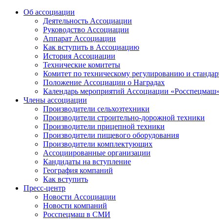
Об ассоциации
Деятельность Ассоциации
Руководство Ассоциации
Аппарат Ассоциации
Как вступить в Ассоциацию
История Ассоциации
Технические комитеты
Комитет по техническому регулированию и станда
Положение Ассоциации о Наградах
Календарь мероприятий Ассоциации «Росспецмаш
Члены ассоциации
Производители сельхозтехники
Производители строительно-дорожной техники
Производители прицепной техники
Производители пищевого оборудования
Производители комплектующих
Ассоциированные организации
Кандидаты на вступление
География компаний
Как вступить
Пресс-центр
Новости Ассоциации
Новости компаний
Росспецмаш в СМИ