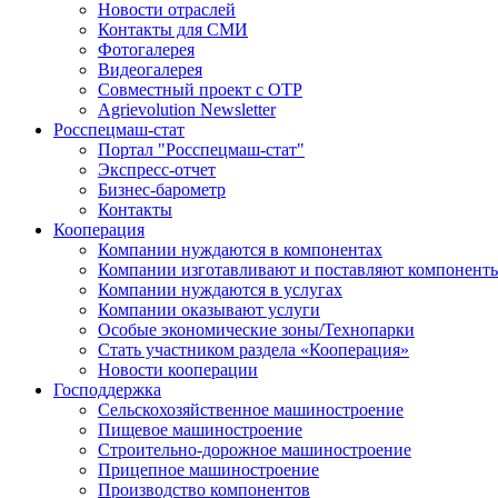
Новости отраслей
Контакты для СМИ
Фотогалерея
Видеогалерея
Совместный проект с ОТР
Agrievolution Newsletter
Росспецмаш-стат
Портал "Росспецмаш-стат"
Экспресс-отчет
Бизнес-барометр
Контакты
Кооперация
Компании нуждаются в компонентах
Компании изготавливают и поставляют компонент
Компании нуждаются в услугах
Компании оказывают услуги
Особые экономические зоны/Технопарки
Стать участником раздела «Кооперация»
Новости кооперации
Господдержка
Сельскохозяйственное машиностроение
Пищевое машиностроение
Строительно-дорожное машиностроение
Прицепное машиностроение
Производство компонентов