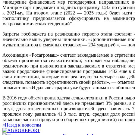
«внедрение финансовых мер гоподдержки, направленных на
Минпромторг предлагает продлить программу 1432 по субсиди
к 2021-му. На втором этапе (2022 — 2025 годы) будет идти
госполитику предполагается сфокусировать на админис
макроэкономических тенденций".
Затраты госбюджета на реализацию первого этапа составят 
значительно выше, уверены чиновники. «Дополнительные пост
мультипликатора в смежных отраслях — 294 млрд руб.», — пол
Ассоциация «Росагромаш» считает закладываемые в стратегии 
объема производства сельхозтехники, который мы наблюдали
реалистично при выполнении закладываемых в стратегии ме
важно продолжение финансирования программы 1432 еще в бл
свои инвестиции, которые они реализуют за четыре года дей
следствие, повысить эффективность своей работы», — отмети
полагает он. «И дальше аграрии уже будут заниматься обновле
В 2016 году объем производства сельхозтехники в России выро
российских производителей здесь не превышает 3% рынка, а 
штук, доля отечественных производителей здесь равнялась
прошлом году равнялись 41,3 тыс. штук, средняя доля росси
запасные части и продукцию сборочных предприятий) составил 
«Назад к новостям