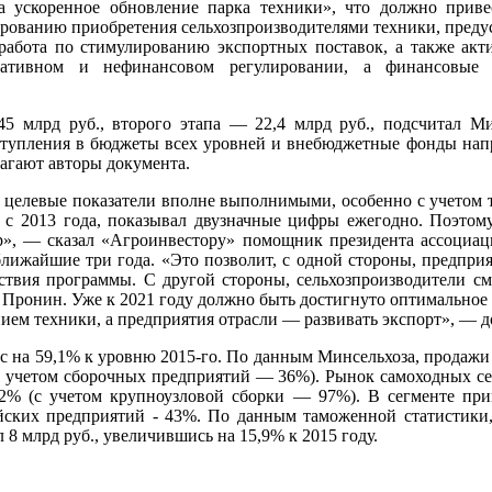
 ускоренное обновление парка техники», что должно привес
рованию приобретения сельхозпроизводителями техники, предус
 работа по стимулированию экспортных поставок, а также ак
тративном и нефинансовом регулировании, а финансовые
45 млрд руб., второго этапа — 22,4 млрд руб., подсчитал М
упления в бюджеты всех уровней и внебюджетные фонды напря
агают авторы документа.
целевые показатели вполне выполнимыми, особенно с учетом то
 с 2013 года, показывал двузначные цифры ежегодно. Поэтому 
р», — сказал «Агроинвестору» помощник президента ассоциаци
ижайшие три года. «Это позволит, с одной стороны, предприя
ствия программы. С другой стороны, сельхозпроизводители см
л Пронин. Уже к 2021 году должно быть достигнуто оптимальное
нием техники, а предприятия отрасли — развивать экспорт», — 
с на 59,1% к уровню 2015-го. По данным Минсельхоза, продажи с
с учетом сборочных предприятий — 36%). Рынок самоходных сель
 72% (с учетом крупноузловой сборки — 97%). В сегменте пр
йских предприятий - 43%. По данным таможенной статистик
8 млрд руб., увеличившись на 15,9% к 2015 году.