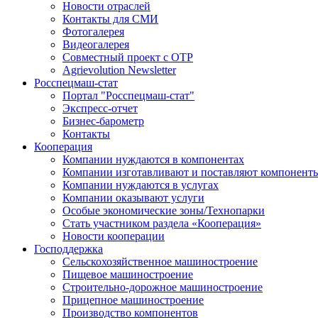
Новости отраслей
Контакты для СМИ
Фотогалерея
Видеогалерея
Совместный проект с ОТР
Agrievolution Newsletter
Росспецмаш-стат
Портал "Росспецмаш-стат"
Экспресс-отчет
Бизнес-барометр
Контакты
Кооперация
Компании нуждаются в компонентах
Компании изготавливают и поставляют компонент
Компании нуждаются в услугах
Компании оказывают услуги
Особые экономические зоны/Технопарки
Стать участником раздела «Кооперация»
Новости кооперации
Господдержка
Сельскохозяйственное машиностроение
Пищевое машиностроение
Строительно-дорожное машиностроение
Прицепное машиностроение
Производство компонентов