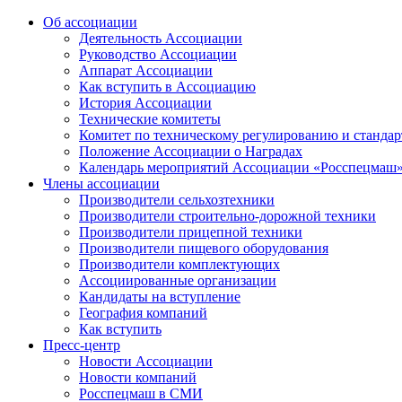
Об ассоциации
Деятельность Ассоциации
Руководство Ассоциации
Аппарат Ассоциации
Как вступить в Ассоциацию
История Ассоциации
Технические комитеты
Комитет по техническому регулированию и станда
Положение Ассоциации о Наградах
Календарь мероприятий Ассоциации «Росспецмаш
Члены ассоциации
Производители сельхозтехники
Производители строительно-дорожной техники
Производители прицепной техники
Производители пищевого оборудования
Производители комплектующих
Ассоциированные организации
Кандидаты на вступление
География компаний
Как вступить
Пресс-центр
Новости Ассоциации
Новости компаний
Росспецмаш в СМИ