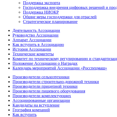
Поддержка экспорта
Господдержка внедрения цифровых решений и про
Поддержка НИОКР
Общие меры господдержки для отраслей
Стратегическое планирование
Деятельность Ассоциации
Руководство Ассоциации
Аппарат Ассоциации
Как вступить в Ассоциацию
История Ассоциации
Технические комитеты
Комитет по техническому регулированию и стандартизац
Положение Ассоциации о Наградах
Календарь мероприятий Ассоциации «Росспецмаш»
Производители сельхозтехники
Производители строительно-дорожной техники
Производители прицепной техники
Производители пищевого оборудования
Производители комплектующих
Ассоциированные организации
Кандидаты на вступление
География компаний
Как вступить