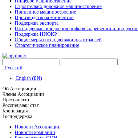
Пищевое машиностроение
Строительно-дорожное машиностроение
Прицепное машиностроение
Производство компонентов
Поддержка экспорта
Господдержка внедрения цифровых решений и продукто
Поддержка НИОКР
Общие меры господдержки для отраслей
Стратегическое планирование
Русский
English (EN)
Об Ассоциации
Члены Ассоциации
Пресс-центр
Росспецмаш-стат
Кооперация
Господдержка
Новости Ассоциации
Новости компаний
Росспецмаш в СМИ