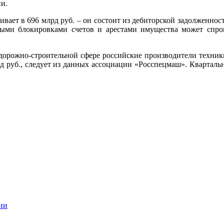
ии.
ет в 696 млрд руб. – он состоит из дебиторской задолженности
ми блокировками счетов и арестами имущества может спрово
рожно-строительной сфере российские производители техники д
рд руб., следует из данных ассоциации «Росспецмаш». Кварталь
ии