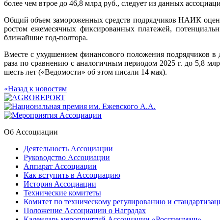
более чем втрое до 46,8 млрд руб., следует из данных ассоциац
Общий объем замороженных средств подрядчиков НАИК оценива
ростом ежемесячных фиксированных платежей, потенциальны
ближайшие год-полтора.
Вместе с ухудшением финансового положения подрядчиков в до
раза по сравнению с аналогичным периодом 2025 г. до 5,8 мл
шесть лет («Ведомости» об этом писали 14 мая).
«Назад к новостям
Об Ассоциации
Деятельность Ассоциации
Руководство Ассоциации
Аппарат Ассоциации
Как вступить в Ассоциацию
История Ассоциации
Технические комитеты
Комитет по техническому регулированию и стандартизац
Положение Ассоциации о Наградах
Календарь мероприятий Ассоциации «Росспецмаш»