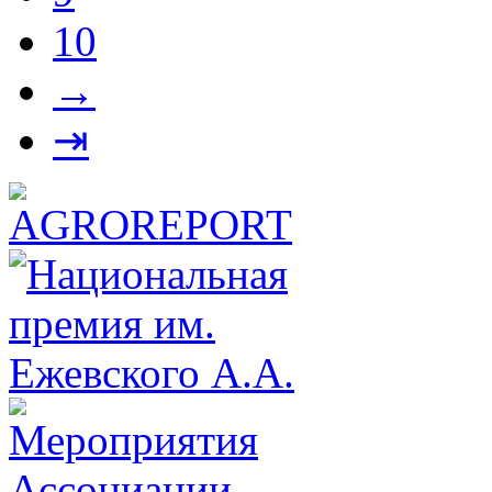
10
→
⇥