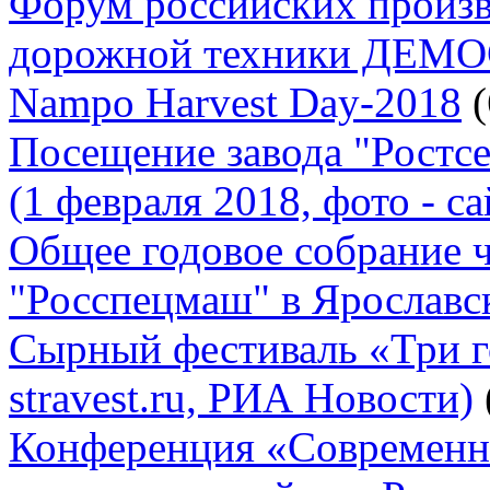
Форум российских произв
дорожной техники ДЕМ
Nampo Harvest Day-2018
(
Посещение завода "Ростс
(1 февраля 2018, фото - с
Общее годовое собрание 
"Росспецмаш" в Ярославск
Сырный фестиваль «Три го
stravest.ru, РИА Новости)
Конференция «Современны