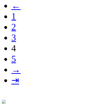
←
1
2
3
4
5
→
⇥