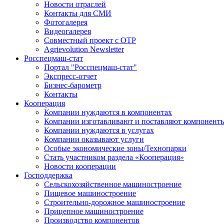
Новости отраслей
Контакты для СМИ
Фотогалерея
Видеогалерея
Совместный проект с ОТР
Agrievolution Newsletter
Росспецмаш-стат
Портал "Росспецмаш-стат"
Экспресс-отчет
Бизнес-барометр
Контакты
Кооперация
Компании нуждаются в компонентах
Компании изготавливают и поставляют компонент
Компании нуждаются в услугах
Компании оказывают услуги
Особые экономические зоны/Технопарки
Стать участником раздела «Кооперация»
Новости кооперации
Господдержка
Сельскохозяйственное машиностроение
Пищевое машиностроение
Строительно-дорожное машиностроение
Прицепное машиностроение
Производство компонентов