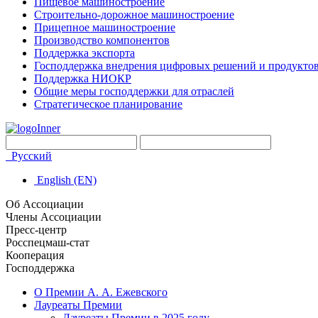
Пищевое машиностроение
Строительно-дорожное машиностроение
Прицепное машиностроение
Производство компонентов
Поддержка экспорта
Господдержка внедрения цифровых решений и продукто
Поддержка НИОКР
Общие меры господдержки для отраслей
Стратегическое планирование
Русский
English (EN)
Об Ассоциации
Члены Ассоциации
Пресс-центр
Росспецмаш-стат
Кооперация
Господдержка
О Премии А. А. Ежевского
Лауреаты Премии
Лауреаты Премии в 2025 году