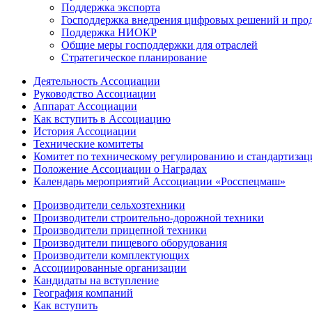
Поддержка экспорта
Господдержка внедрения цифровых решений и про
Поддержка НИОКР
Общие меры господдержки для отраслей
Стратегическое планирование
Деятельность Ассоциации
Руководство Ассоциации
Аппарат Ассоциации
Как вступить в Ассоциацию
История Ассоциации
Технические комитеты
Комитет по техническому регулированию и стандартизац
Положение Ассоциации о Наградах
Календарь мероприятий Ассоциации «Росспецмаш»
Производители сельхозтехники
Производители строительно-дорожной техники
Производители прицепной техники
Производители пищевого оборудования
Производители комплектующих
Ассоциированные организации
Кандидаты на вступление
География компаний
Как вступить