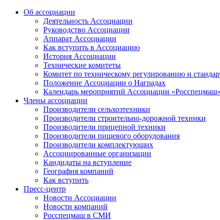
Об ассоциации
Деятельность Ассоциации
Руководство Ассоциации
Аппарат Ассоциации
Как вступить в Ассоциацию
История Ассоциации
Технические комитеты
Комитет по техническому регулированию и станда
Положение Ассоциации о Наградах
Календарь мероприятий Ассоциации «Росспецмаш
Члены ассоциации
Производители сельхозтехники
Производители строительно-дорожной техники
Производители прицепной техники
Производители пищевого оборудования
Производители комплектующих
Ассоциированные организации
Кандидаты на вступление
География компаний
Как вступить
Пресс-центр
Новости Ассоциации
Новости компаний
Росспецмаш в СМИ