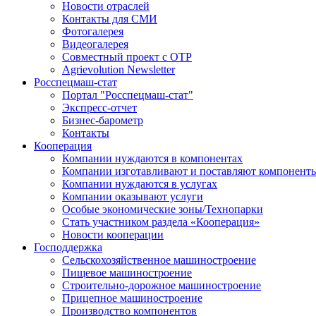
Новости отраслей
Контакты для СМИ
Фотогалерея
Видеогалерея
Совместный проект с ОТР
Agrievolution Newsletter
Росспецмаш-стат
Портал "Росспецмаш-стат"
Экспресс-отчет
Бизнес-барометр
Контакты
Кооперация
Компании нуждаются в компонентах
Компании изготавливают и поставляют компонент
Компании нуждаются в услугах
Компании оказывают услуги
Особые экономические зоны/Технопарки
Стать участником раздела «Кооперация»
Новости кооперации
Господдержка
Сельскохозяйственное машиностроение
Пищевое машиностроение
Строительно-дорожное машиностроение
Прицепное машиностроение
Производство компонентов