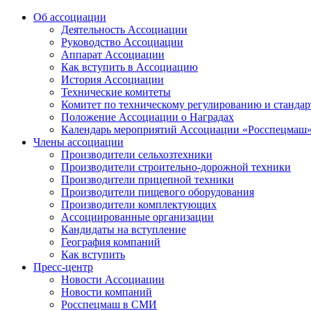
Об ассоциации
Деятельность Ассоциации
Руководство Ассоциации
Аппарат Ассоциации
Как вступить в Ассоциацию
История Ассоциации
Технические комитеты
Комитет по техническому регулированию и станда
Положение Ассоциации о Наградах
Календарь мероприятий Ассоциации «Росспецмаш
Члены ассоциации
Производители сельхозтехники
Производители строительно-дорожной техники
Производители прицепной техники
Производители пищевого оборудования
Производители комплектующих
Ассоциированные организации
Кандидаты на вступление
География компаний
Как вступить
Пресс-центр
Новости Ассоциации
Новости компаний
Росспецмаш в СМИ