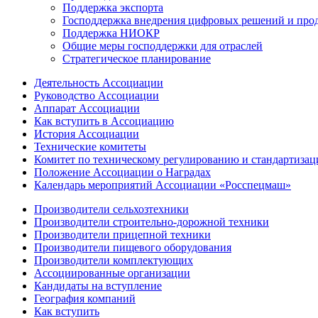
Поддержка экспорта
Господдержка внедрения цифровых решений и про
Поддержка НИОКР
Общие меры господдержки для отраслей
Стратегическое планирование
Деятельность Ассоциации
Руководство Ассоциации
Аппарат Ассоциации
Как вступить в Ассоциацию
История Ассоциации
Технические комитеты
Комитет по техническому регулированию и стандартизац
Положение Ассоциации о Наградах
Календарь мероприятий Ассоциации «Росспецмаш»
Производители сельхозтехники
Производители строительно-дорожной техники
Производители прицепной техники
Производители пищевого оборудования
Производители комплектующих
Ассоциированные организации
Кандидаты на вступление
География компаний
Как вступить