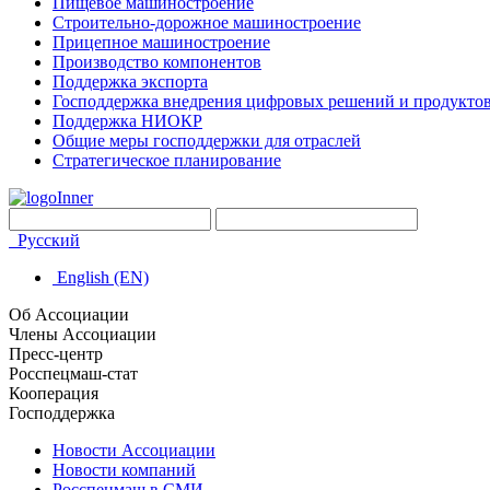
Пищевое машиностроение
Строительно-дорожное машиностроение
Прицепное машиностроение
Производство компонентов
Поддержка экспорта
Господдержка внедрения цифровых решений и продукто
Поддержка НИОКР
Общие меры господдержки для отраслей
Стратегическое планирование
Русский
English (EN)
Об Ассоциации
Члены Ассоциации
Пресс-центр
Росспецмаш-стат
Кооперация
Господдержка
Новости Ассоциации
Новости компаний
Росспецмаш в СМИ